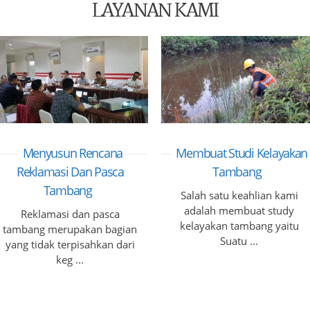
LAYANAN KAMI
Menyusun Rencana
Membuat Studi Kelayakan
Reklamasi Dan Pasca
Tambang
Tambang
Salah satu keahlian kami
adalah membuat study
Reklamasi dan pasca
kelayakan tambang yaitu
tambang merupakan bagian
Suatu ...
yang tidak terpisahkan dari
keg ...