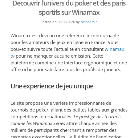
Decouvrir l’univers du poker et des paris
sportifs sur Winamax
Posted on
06/06/2026
by
octaadmin
Winamax est devenu une reference incontournable
pour les amateurs de jeux en ligne en France. Vous
pouvez suivre toute l’actualite en consultant
winamax
tv
pour ne manquer aucune emission. Cette
plateforme combine une interface ergonomique et une
offre riche pour satisfaire tous les profils de joueurs.
Une experience de jeu unique
Le site propose une variete impressionnante de
tournois de poker, allant des petites tables aux grandes
competitions internationales.
Le prestige des tournois
comme les Winamax Series
attire chaque annee des
milliers de participants cherchant a remporter des
cagnottes exceptionnelles. La fluidite de l’application