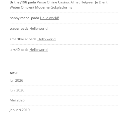
Britney198
pada
Verse Online Casino: Al het Hetgeen Je Dient
Weten Omtrent Moderne Gokplatforms
happy.rachel
pada
Hello world!
trader
pada
Hello world!
smartkai37
pada
Hello world!
lars49
pada
Hello world!
ARSIP
Juli 2026
Juni 2026
Mei 2026
Januari 2019