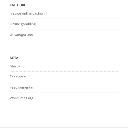
KATEGORI
nieuwe online casino_nl
Online gambling
Uncategorized
META
Masuk
Feed entri
Feed komentar
WordPress.org