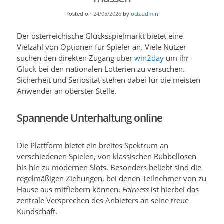
Posted on
24/05/2026
by
octaadmin
Der österreichische Glücksspielmarkt bietet eine
Vielzahl von Optionen für Spieler an. Viele Nutzer
suchen den direkten Zugang über
win2day
um ihr
Glück bei den nationalen Lotterien zu versuchen.
Sicherheit und Seriosität stehen dabei für die meisten
Anwender an oberster Stelle.
Spannende Unterhaltung online
Die Plattform bietet ein breites Spektrum an
verschiedenen Spielen, von klassischen Rubbellosen
bis hin zu modernen Slots. Besonders beliebt sind die
regelmäßigen Ziehungen, bei denen Teilnehmer von zu
Hause aus mitfiebern können.
Fairness
ist hierbei das
zentrale Versprechen des Anbieters an seine treue
Kundschaft.