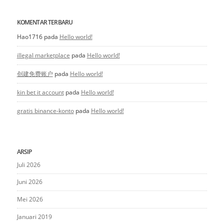
KOMENTAR TERBARU
Hao1716
pada
Hello world!
illegal marketplace
pada
Hello world!
创建免费账户
pada
Hello world!
kin bet it account
pada
Hello world!
gratis binance-konto
pada
Hello world!
ARSIP
Juli 2026
Juni 2026
Mei 2026
Januari 2019