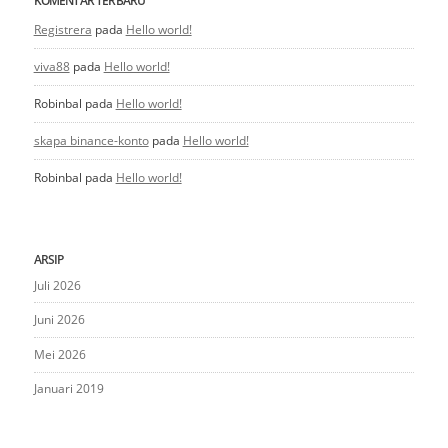
KOMENTAR TERBARU
Registrera
pada
Hello world!
viva88
pada
Hello world!
Robinbal
pada
Hello world!
skapa binance-konto
pada
Hello world!
Robinbal
pada
Hello world!
ARSIP
Juli 2026
Juni 2026
Mei 2026
Januari 2019