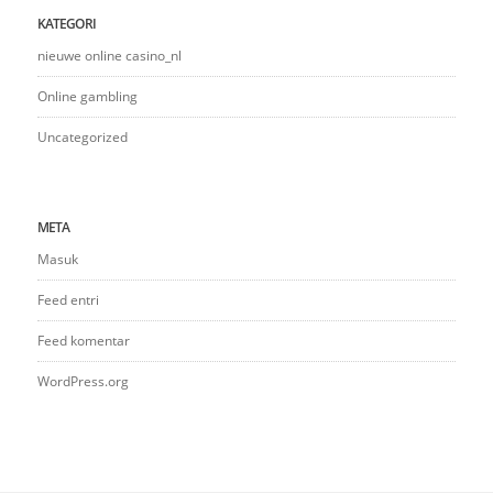
KATEGORI
nieuwe online casino_nl
Online gambling
Uncategorized
META
Masuk
Feed entri
Feed komentar
WordPress.org