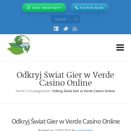
CHAT WHATSAPP
TELPON KAMI
OP
Odkryj Świat Gier w Verde
Casino Online
Home
/
Uncategorized
/
Odkryj Świat Gier w Verde Casino Online
Odkryj Świat Gier w Verde Casino Online
Posted on
19/05/2026
by
octaadmin