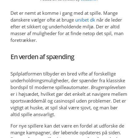
Det er nemt at komme i gang med at spille. Mange
danskere vælger ofte at bruge
unibet dk
når de leder
efter et sikkert og underholdende miljø. Der er altid
masser af muligheder for at finde netop det spil, man
foretrækker.
En verden af spænding
Spilplatformen tilbyder en bred vifte af forskellige
underholdningsmuligheder, der spænder fra klassiske
bordspil til moderne spilleautomater.
Brugeroplevelsen
er i højsædet, hvilket gør det enkelt at navigere mellem
sportsvæddemål og casinospil uden problemer. Det er
vigtigt at huske, at spil skal være sjovt, og man bør
altid spille ansvarligt.
For nye spillere kan det være en fordel at udforske de
mange kampagner, der løbende opdateres på siden.