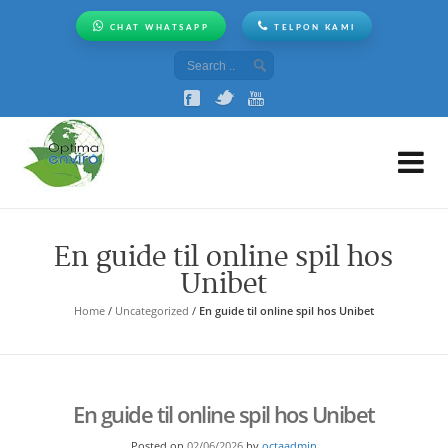
CHAT WHATSAPP
TELPON KAMI
OP
En guide til online spil hos
Unibet
Home
/
Uncategorized
/
En guide til online spil hos Unibet
En guide til online spil hos Unibet
Posted on
02/06/2026
by
octaadmin