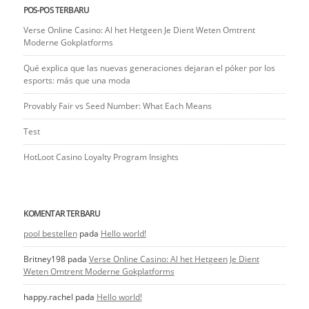
POS-POS TERBARU
Verse Online Casino: Al het Hetgeen Je Dient Weten Omtrent
Moderne Gokplatforms
Qué explica que las nuevas generaciones dejaran el póker por los
esports: más que una moda
Provably Fair vs Seed Number: What Each Means
Test
HotLoot Casino Loyalty Program Insights
KOMENTAR TERBARU
pool bestellen
pada
Hello world!
Britney198
pada
Verse Online Casino: Al het Hetgeen Je Dient
Weten Omtrent Moderne Gokplatforms
happy.rachel
pada
Hello world!