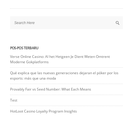
POS-POS TERBARU
Verse Online Casino: Al het Hetgeen Je Dient Weten Omtrent
Moderne Gokplatforms
Qué explica que las nuevas generaciones dejaran el póker por los
esports: más que una moda
Provably Fair vs Seed Number: What Each Means
Test
HotLoot Casino Loyalty Program Insights