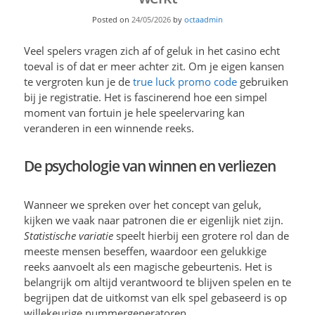
Posted on
24/05/2026
by
octaadmin
Veel spelers vragen zich af of geluk in het casino echt
toeval is of dat er meer achter zit. Om je eigen kansen
te vergroten kun je de
true luck promo code
gebruiken
bij je registratie. Het is fascinerend hoe een simpel
moment van fortuin je hele speelervaring kan
veranderen in een winnende reeks.
De psychologie van winnen en verliezen
Wanneer we spreken over het concept van geluk,
kijken we vaak naar patronen die er eigenlijk niet zijn.
Statistische variatie
speelt hierbij een grotere rol dan de
meeste mensen beseffen, waardoor een gelukkige
reeks aanvoelt als een magische gebeurtenis. Het is
belangrijk om altijd verantwoord te blijven spelen en te
begrijpen dat de uitkomst van elk spel gebaseerd is op
willekeurige nummergeneratoren.