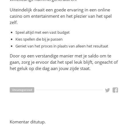
Uiteindelijk draait een goede ervaring in een online
casino om entertainment en het plezier van het spel
zelf.
Speel altijd met een vast budget
Kies spellen die bij je passen
Geniet van het proces in plaats van alleen het resultaat
Door op een verstandige manier met je saldo om te
gaan, zorg je ervoor dat het spel leuk blijft, ongeacht of
het geluk op die dag aan jouw zijde staat.
Uncategorized
Komentar ditutup.