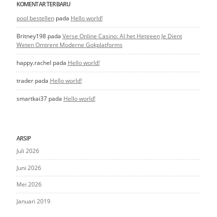
KOMENTAR TERBARU
pool bestellen
pada
Hello world!
Britney198
pada
Verse Online Casino: Al het Hetgeen Je Dient
Weten Omtrent Moderne Gokplatforms
happy.rachel
pada
Hello world!
trader
pada
Hello world!
smartkai37
pada
Hello world!
ARSIP
Juli 2026
Juni 2026
Mei 2026
Januari 2019