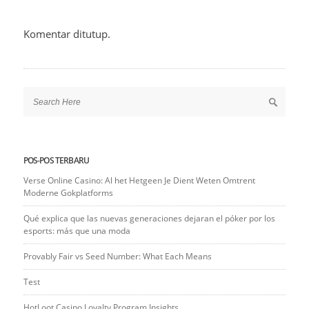
Komentar ditutup.
POS-POS TERBARU
Verse Online Casino: Al het Hetgeen Je Dient Weten Omtrent
Moderne Gokplatforms
Qué explica que las nuevas generaciones dejaran el póker por los
esports: más que una moda
Provably Fair vs Seed Number: What Each Means
Test
HotLoot Casino Loyalty Program Insights