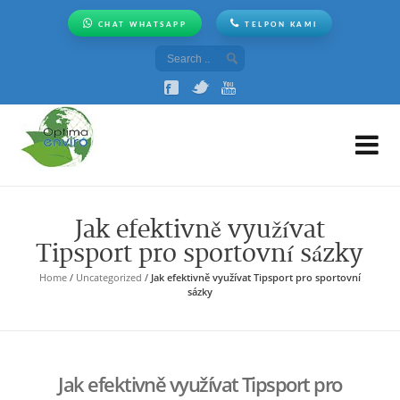
CHAT WHATSAPP
TELPON KAMI
OP
Jak efektivně využívat
Tipsport pro sportovní sázky
Home
/
Uncategorized
/
Jak efektivně využívat Tipsport pro sportovní
sázky
Jak efektivně využívat Tipsport pro