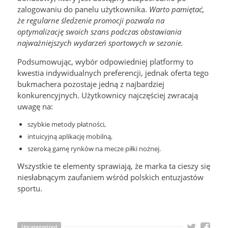
zalogowaniu do panelu użytkownika.
Warto pamiętać,
że regularne śledzenie promocji pozwala na
optymalizację swoich szans podczas obstawiania
najważniejszych wydarzeń sportowych w sezonie.
Podsumowując, wybór odpowiedniej platformy to
kwestia indywidualnych preferencji, jednak oferta tego
bukmachera pozostaje jedną z najbardziej
konkurencyjnych. Użytkownicy najczęściej zwracają
uwagę na:
szybkie metody płatności,
intuicyjną aplikację mobilną,
szeroką gamę rynków na mecze piłki nożnej.
Wszystkie te elementy sprawiają, że marka ta cieszy się
niesłabnącym zaufaniem wśród polskich entuzjastów
sportu.
Uncategorized