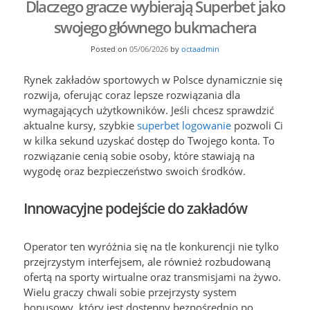
Dlaczego gracze wybierają Superbet jako
swojego głównego bukmachera
Posted on
05/06/2026
by
octaadmin
Rynek zakładów sportowych w Polsce dynamicznie się
rozwija, oferując coraz lepsze rozwiązania dla
wymagających użytkowników. Jeśli chcesz sprawdzić
aktualne kursy, szybkie
superbet logowanie
pozwoli Ci
w kilka sekund uzyskać dostęp do Twojego konta. To
rozwiązanie cenią sobie osoby, które stawiają na
wygodę oraz bezpieczeństwo swoich środków.
Innowacyjne podejście do zakładów
Operator ten wyróżnia się na tle konkurencji nie tylko
przejrzystym interfejsem, ale również rozbudowaną
ofertą na sporty wirtualne oraz transmisjami na żywo.
Wielu graczy chwali sobie przejrzysty system
bonusowy, który jest dostępny bezpośrednio po