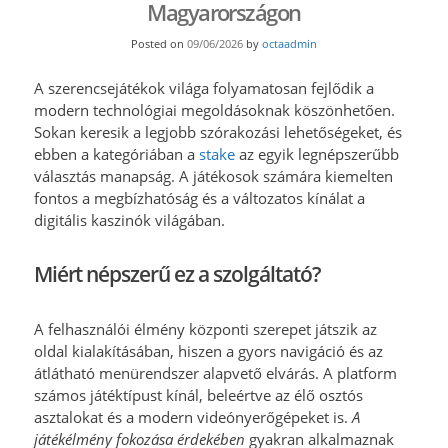
Magyarországon
Posted on
09/06/2026
by
octaadmin
A szerencsejátékok világa folyamatosan fejlődik a
modern technológiai megoldásoknak köszönhetően.
Sokan keresik a legjobb szórakozási lehetőségeket, és
ebben a kategóriában a
stake
az egyik legnépszerűbb
választás manapság. A játékosok számára kiemelten
fontos a megbízhatóság és a változatos kínálat a
digitális kaszinók világában.
Miért népszerű ez a szolgáltató?
A felhasználói élmény központi szerepet játszik az
oldal kialakításában, hiszen a gyors navigáció és az
átlátható menürendszer alapvető elvárás. A platform
számos játéktípust kínál, beleértve az élő osztós
asztalokat és a modern videónyerőgépeket is.
A
játékélmény fokozása érdekében
gyakran alkalmaznak