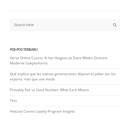
POS-POS TERBARU
Verse Online Casino: Al het Hetgeen Je Dient Weten Omtrent
Moderne Gokplatforms
Qué explica que las nuevas generaciones dejaran el póker por los
esports: más que una moda
Provably Fair vs Seed Number: What Each Means
Test
HotLoot Casino Loyalty Program Insights