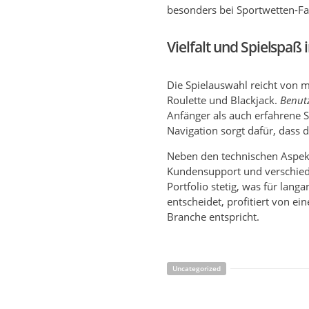
besonders bei Sportwetten-Fan
Vielfalt und Spielspaß
Die Spielauswahl reicht von m
Roulette und Blackjack.
Benutz
Anfänger als auch erfahrene Spi
Navigation sorgt dafür, dass d
Neben den technischen Aspekt
Kundensupport und verschied
Portfolio stetig, was für lang
entscheidet, profitiert von 
Branche entspricht.
Uncategorized