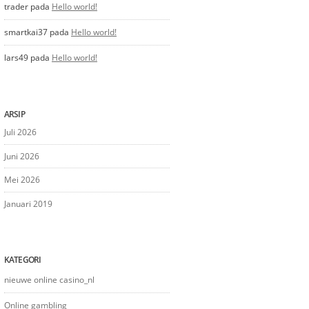
trader
pada
Hello world!
smartkai37
pada
Hello world!
lars49
pada
Hello world!
ARSIP
Juli 2026
Juni 2026
Mei 2026
Januari 2019
KATEGORI
nieuwe online casino_nl
Online gambling