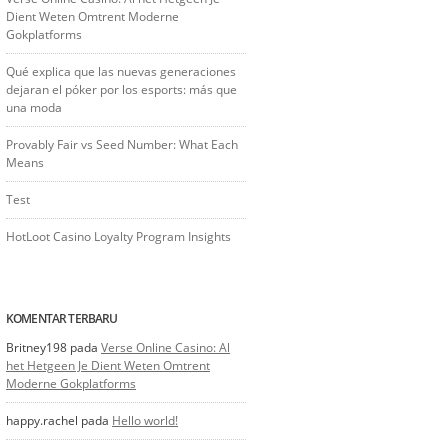
Dient Weten Omtrent Moderne
Gokplatforms
Qué explica que las nuevas generaciones
dejaran el póker por los esports: más que
una moda
Provably Fair vs Seed Number: What Each
Means
Test
HotLoot Casino Loyalty Program Insights
KOMENTAR TERBARU
Britney198
pada
Verse Online Casino: Al
het Hetgeen Je Dient Weten Omtrent
Moderne Gokplatforms
happy.rachel
pada
Hello world!