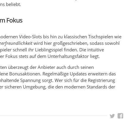
s beliebt.
 im Fokus
odernen Video-Slots bis hin zu klassischen Tischspielen wie
erfreundlichkeit
wird hier großgeschrieben, sodass sowohl
eler schnell ihr Lieblingsspiel finden. Die intuitive
er Fokus stets auf dem Unterhaltungsfaktor liegt.
en überzeugt der Anbieter auch durch seinen
ene Bonusaktionen. Regelmäßige Updates erweitern das
anhaltende Spannung sorgt. Wer sich für die Registrierung
einer sicheren Umgebung, die den modernen Standards der