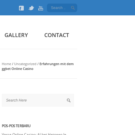
IRO
GALLERY
CONTACT
Home
/
Uncategorized
/
Erfahrungen mit dem
ggbet Online Casino
POS-POS TERBARU
Verse Online Casino: Al het Hetgeen Je