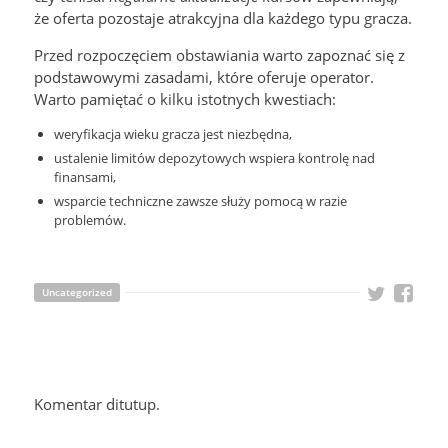
że oferta pozostaje atrakcyjna dla każdego typu gracza.
Przed rozpoczęciem obstawiania warto zapoznać się z
podstawowymi zasadami, które oferuje operator.
Warto pamiętać o kilku istotnych kwestiach:
weryfikacja wieku gracza jest niezbędna,
ustalenie limitów depozytowych wspiera kontrolę nad
finansami,
wsparcie techniczne zawsze służy pomocą w razie
problemów.
Uncategorized
Komentar ditutup.