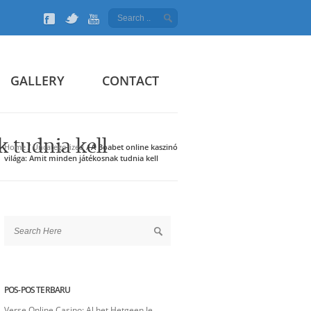
IRO
GALLERY
CONTACT
 tudnia kell
Home
/
Uncategorized
/
A Boabet online kaszinó
világa: Amit minden játékosnak tudnia kell
POS-POS TERBARU
Verse Online Casino: Al het Hetgeen Je