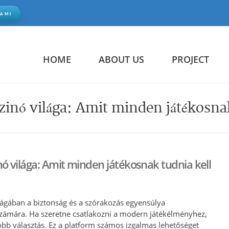
KAMI
OPTIMA ENV
HOME
ABOUT US
PROJECT
zinó világa: Amit minden játékosnak
nó világa: Amit minden játékosnak tudnia kell
lágában a biztonság és a szórakozás egyensúlya
számára. Ha szeretne csatlakozni a modern játékélményhez,
obb választás. Ez a platform számos izgalmas lehetőséget