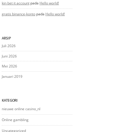
kin bet it account
pada
Hello world!
gratis binance-konto
pada
Hello world!
ARSIP
Juli 2026
Juni 2026
Mei 2026
Januari 2019
KATEGORI
nieuwe online casino_nl
Online gambling
Uncategorized