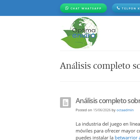
CHAT WHATSAPP
TELPON 
Análisis completo s
Análisis completo sobr
Posted on
15/06/2026
by
octaadmin
La industria del juego en lín
móviles para ofrecer mayor co
puedes instalar la
betwarrior 