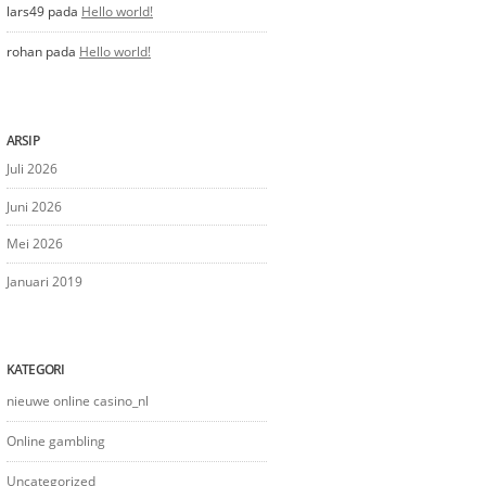
lars49
pada
Hello world!
rohan
pada
Hello world!
ARSIP
Juli 2026
Juni 2026
Mei 2026
Januari 2019
KATEGORI
nieuwe online casino_nl
Online gambling
Uncategorized