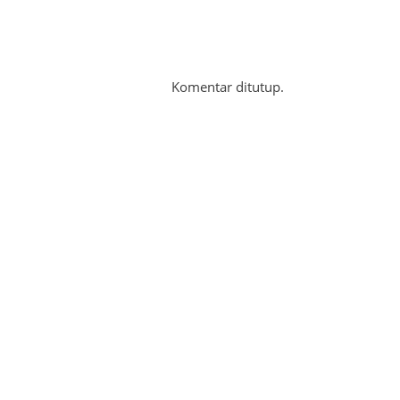
Komentar ditutup.