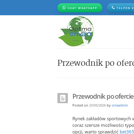
CHAT WHATSAPP
TELPON 
Przewodnik po oferc
Przewodnik po oferci
Posted on
25/05/2026
by
octaadmin
Rynek zakładów sportowych w
coraz szersze możliwości ty
opcji, warto sprawdzić
bet365