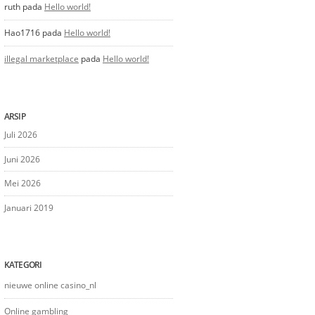
ruth
pada
Hello world!
Hao1716
pada
Hello world!
illegal marketplace
pada
Hello world!
ARSIP
Juli 2026
Juni 2026
Mei 2026
Januari 2019
KATEGORI
nieuwe online casino_nl
Online gambling