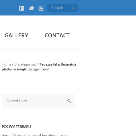
IRO
GALLERY
CONTACT
Home
/
Uncategorized
/
Fedezze fel a Betmatch
platform nyújtotta izgalmakat
POS-POS TERBARU
Verse Online Casino: Al het Hetgeen Je