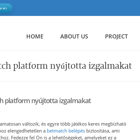
KAMI
OPTIMA ENV
HOME
ABOUT US
PROJECT
tch platform nyújtotta izgalmakat
h platform nyújtotta izgalmakat
yamatosan változik, és egyre több játékos keres megbízható
ához elengedhetetlen a
betmatch belépés
biztosítása, ami
khoz. Fedezze fel Ön is a lehetőségeket, amelyeket ez a