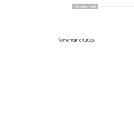
Uncategorized
Komentar ditutup.