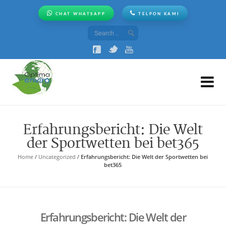
CHAT WHATSAPP
TELPON KAMI
OP
Erfahrungsbericht: Die Welt
der Sportwetten bei bet365
Home
/
Uncategorized
/
Erfahrungsbericht: Die Welt der Sportwetten bei
bet365
Erfahrungsbericht: Die Welt der