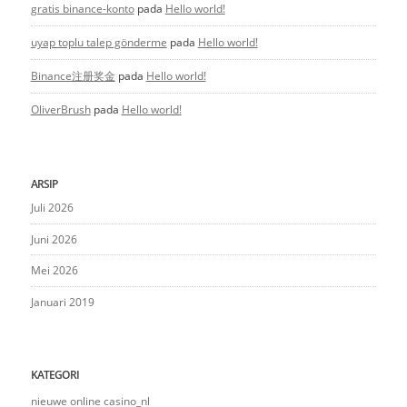
gratis binance-konto
pada
Hello world!
uyap toplu talep gönderme
pada
Hello world!
Binance注册奖金
pada
Hello world!
OliverBrush
pada
Hello world!
ARSIP
Juli 2026
Juni 2026
Mei 2026
Januari 2019
KATEGORI
nieuwe online casino_nl