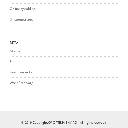
Online gambling
Uncategorized
META
Masuk
Feed entri
Feed komentar
WordPress.org
© 2019 Copyright.CV OPTIMA ENVIRO - All rights reserved