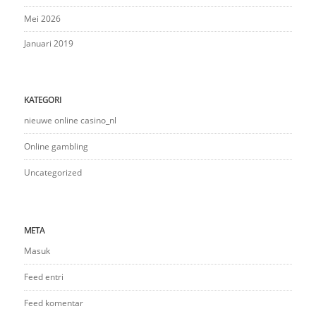
Mei 2026
Januari 2019
KATEGORI
nieuwe online casino_nl
Online gambling
Uncategorized
META
Masuk
Feed entri
Feed komentar