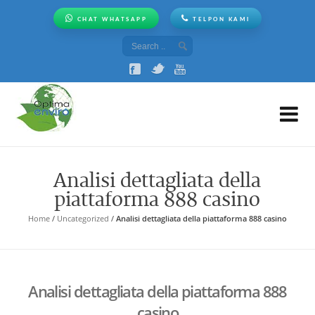
CHAT WHATSAPP
TELPON KAMI
OP
Analisi dettagliata della
piattaforma 888 casino
Home
/
Uncategorized
/
Analisi dettagliata della piattaforma 888 casino
Analisi dettagliata della piattaforma 888
casino