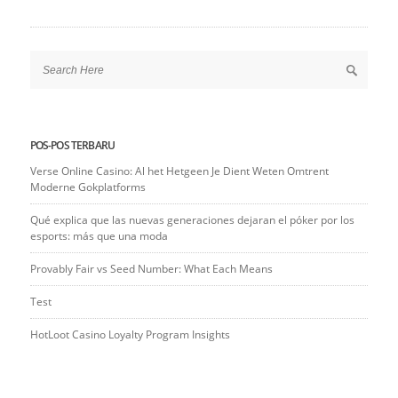
POS-POS TERBARU
Verse Online Casino: Al het Hetgeen Je Dient Weten Omtrent
Moderne Gokplatforms
Qué explica que las nuevas generaciones dejaran el póker por los
esports: más que una moda
Provably Fair vs Seed Number: What Each Means
Test
HotLoot Casino Loyalty Program Insights